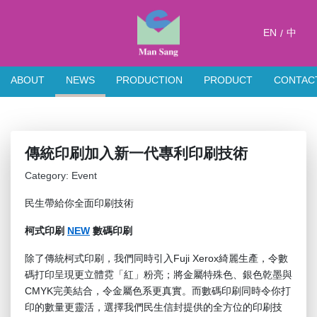
EN
中
/
ABOUT
NEWS
PRODUCTION
PRODUCT
CONTAC
傳統印刷加入新一代專利印刷技術
Category: Event
民生帶給你全面印刷技術
柯式印刷
NEW
數碼印刷
除了傳統柯式印刷，我們同時引入Fuji Xerox綺麗生產，令數
碼打印呈現更立體霓「紅」粉亮；將金屬特殊色、銀色乾墨與
CMYK完美結合，令金屬色系更真實。而數碼印刷同時令你打
印的數量更靈活，選擇我們民生信封提供的全方位的印刷技